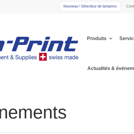
N
o
u
v
e
a
u
!
S
é
l
e
c
t
e
u
r
d
e
t
a
m
p
o
n
s
Cont
Produits
Servic
Actualités & événe
énements