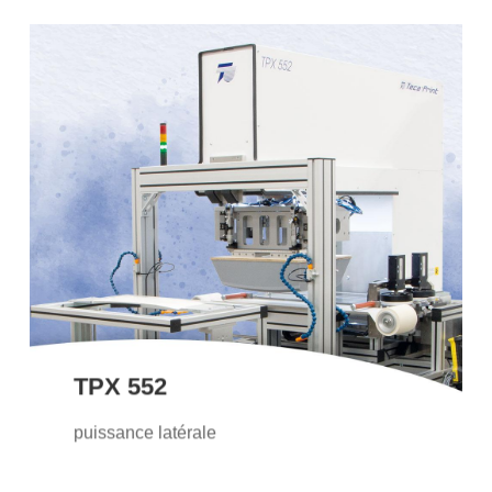
TPX 552
Avec son encrier jusqu’à 180 mm de
diamètre, la TPX 552 à entraînement
électromécanique est la machine idéale
pour imprimer des images de plus
grands formats, avec une grande
flexibilité et une bonne adaptation à
l’intégration dans les systèmes.
TPX 552
en savoir plus
puissance latérale