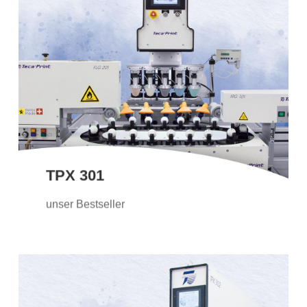
TPX 301
Die TPX 301 ist unser absoluter
Bestseller. Dank modernster Software
bietet die TPX 301 einen hochflexiblen
Druckprozess und wird oft auch in
Anlagen integriert.
TPX 301
Weitere Informationen
unser Bestseller