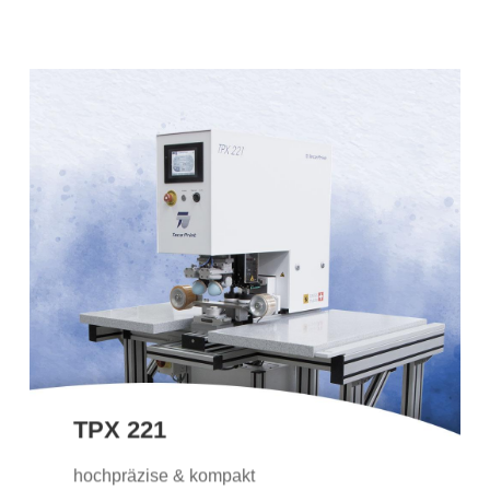
TPX 221
Unsere kompakte hochpräzise Maschine
mit elektromechanischem Antrieb, die
sich auch für die anspruchsvollsten
Anwendungen mit höchster Präzision
und Wiederholgenauigkeit eignet.
TPX 221
Weitere Informationen
hochpräzise & kompakt