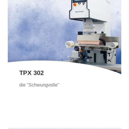
TPX 302
Die TPX 302 ist ausgerüstet mit dem
geschlossenen Farbgebersystem und
Topfquerverschiebung. Häufig wird sie
deshalb bei länglichen Druckbildern
eingesetzt.
TPX 302
Weitere Informationen
die "Schwungvolle"