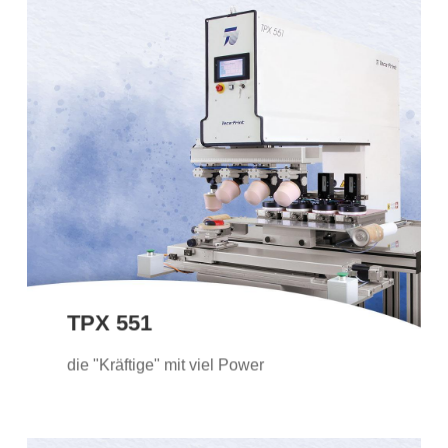
TPX 551
Dank ihrer Grösse ermöglicht die TPX
551 auch das Drucken von grösseren
Druckbildern. Der elektromechanische
Antrieb und die moderne Software lassen
keine Wünsche offen.
TPX 551
Weitere Informationen
die "Kräftige" mit viel Power