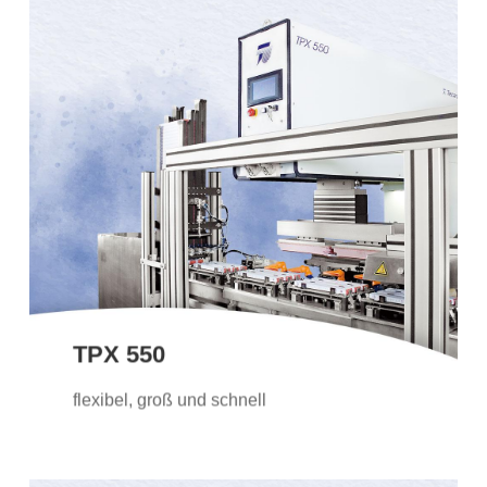
TPX 550
Die Tampondruckmaschine TPX 550 ist
unsere grösste Seriemaschine mit
offenem Farbgebersystem: Für grössere
Druckbilder oder bei einer hohen Anzahl
an Farben.
TPX 550
Weitere Informationen
flexibel, groß und schnell