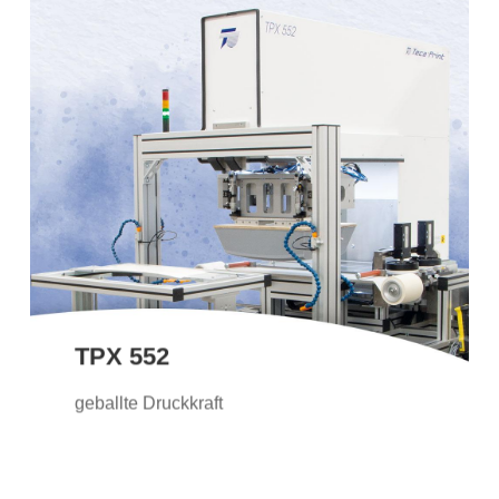
TPX 552
Mit ihrer Topfgrösse bis zu ø 180 mm ist
die elektromechanisch angetriebene TPX
552 die ideale Maschine für grössere
Druckbilder, hohe Geschwindigkeiten
und zur Integration in Anlagen.
TPX 552
Weitere Informationen
geballte Druckkraft