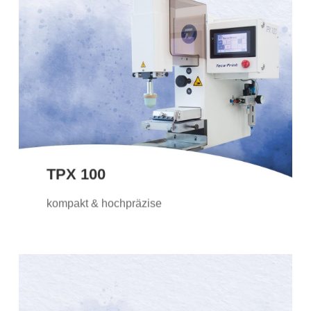
TPX 100
Die TPX 100 ist unsere kompakte
Tampondruckmaschine mit viel Potential.
Kunden schätzen die
Bedienerfreundlichkeit und die hohe
Präzision.
TPX 100
Weitere Informationen
kompakt & hochpräzise