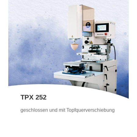
TPX 252
Die TPX 252 ist die ideale Lösung für alle,
die nach der Qualität der präzisen
elektropneumatischen TPX-Reihe
suchen, aber das geschlossene
Farbgebersystem bevorzugen.
TPX 252
Weitere Informationen
geschlossen und mit Topfquerverschiebung