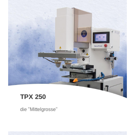
TPX 250
Nicht zu gross und nicht zu klein: Die
Tampondruckmaschine TPX 250 erfüllt
mit ihrer mittleren Grösse die Wünsche
vieler Kunden. Das Farbgebersystem ist
offen.
TPX 250
Weitere Informationen
die "Mittelgrosse"