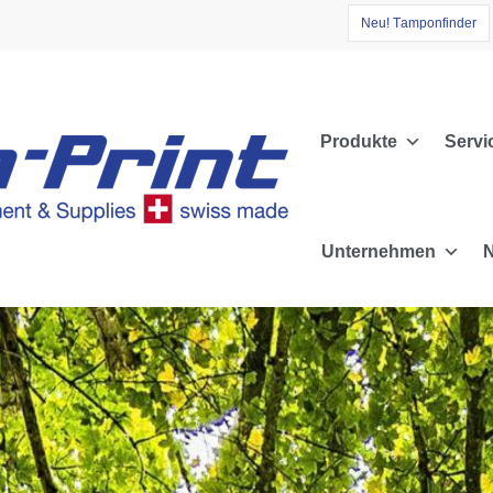
N
e
u
!
T
a
m
p
o
n
f
i
n
d
e
r
Produkte
Servi
Unternehmen
N