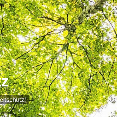
tz
ltschutz!