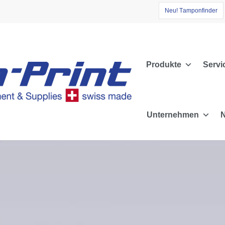
N
e
u
!
T
a
m
p
o
n
f
i
n
d
e
r
Produkte
Servi
Unternehmen
N