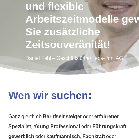
und
flexible
Arbeitszeitmodelle ge
Sie zusätzliche
Zeitsouveränität!
Daniel Fahl – Geschäftsführer Teca-Print AG
Wen wir suchen:
Ganz gleich ob
Berufseinsteiger
oder
erfahrener
Spezialist
,
Young Professional
oder
Führungskraft
,
gewerblich
oder
kaufmännisch
,
Fachkraft
oder