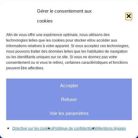
Gérer le consentement aux
cookies
nous contacter par e-mail
Afin de vous offrir une expérience optimale, nous utilisons des
technologies telles que les cookies pour stocker et/ou accéder aux
nous contacter par téléphone
informations relatives à votre appareil. Si vous acceptez ces technologies,
nous pouvons traiter des données telles que les habitudes de navigation
ou les identifiants uniques sur ce site. Si vous ne donnez pas votre
consentement ou si vous le retirez, certaines caractéristiques et fonctions
retour à la page d’accueil
peuvent être affectées.
Accepter
Refuser
Teca-Print AG
Voir les paramètres
Bohlstrasse 17
Directive sur les cookies
Politique de confidentialité
Mentions légales
Postfach