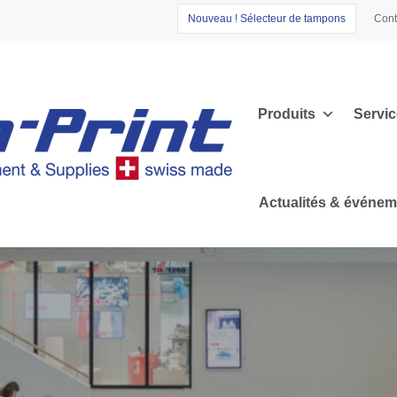
N
o
u
v
e
a
u
!
S
é
l
e
c
t
e
u
r
d
e
t
a
m
p
o
n
s
Cont
Produits
Servic
Actualités & événe