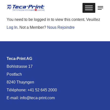
Skip
Menu
to
Close
main
You need to be logged in to view this content. Veuillez
Menu
content
Log In
. Not a Member?
Nous Rejoindre
Teca-Print AG
Bohlstrasse 17
Postfach
8240 Thayngen
Téléphone:
+41 52 645 2000
E-mail:
info@teca-print.com