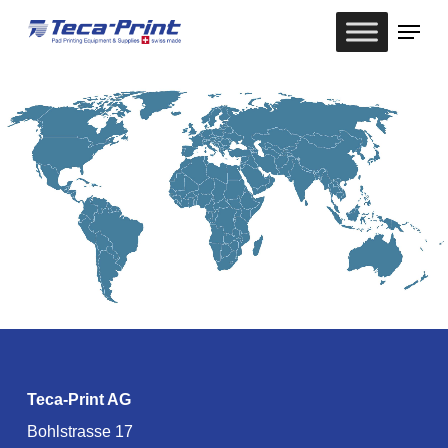
Skip
Menu
to
Close
main
Menu
content
Teca-Print AG
Bohlstrasse 17