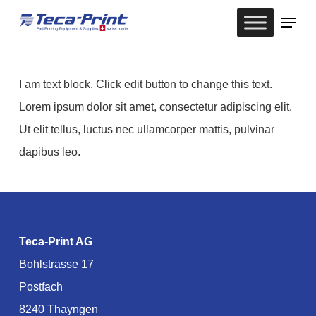
Skip
Menu
to
Close
main
Menu
content
I am text block. Click edit button to change this text.
Lorem ipsum dolor sit amet, consectetur adipiscing elit.
Ut elit tellus, luctus nec ullamcorper mattis, pulvinar
dapibus leo.
Teca-Print AG
Bohlstrasse 17
Postfach
8240 Thayngen