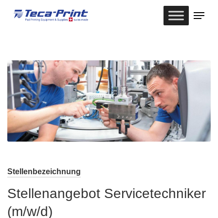
Skip
Menu
to
Close
main
Menu
content
Stellenbezeichnung
Stellenangebot Servicetechniker
(m/w/d)