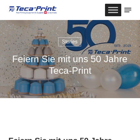
Skip
Menu
to
Close
main
Menu
content
Stories
Feiern Sie mit uns 50 Jahre
Teca-Print