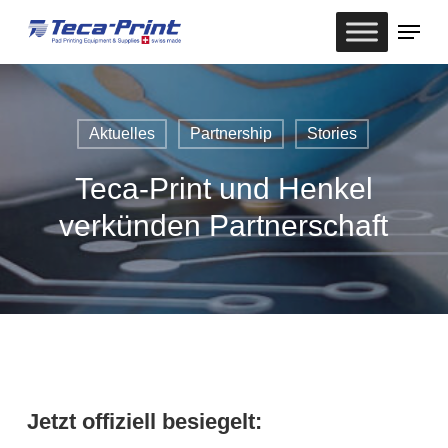
Skip
Menu
to
Close
main
Menu
content
Aktuelles
Partnership
Stories
Teca-Print und Henkel
verkünden Partnerschaft
Jetzt offiziell besiegelt: