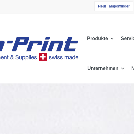
N
e
u
!
T
a
m
p
o
n
f
i
n
d
e
r
Produkte
Servi
Unternehmen
N