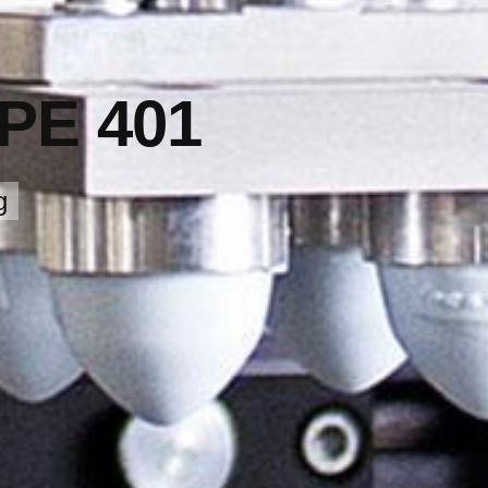
TPE 401
g