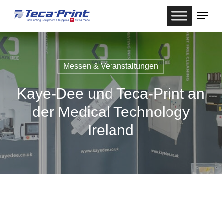
Skip
Menu
to
Close
main
Menu
content
Messen & Veranstaltungen
Kaye-Dee und Teca-Print an
der Medical Technology
Ireland