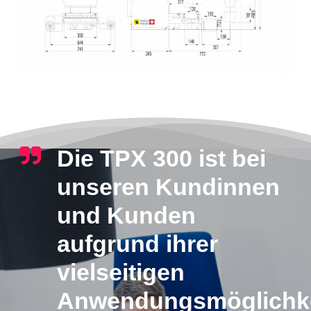
Die TPX 300 ist bei
unseren Kundinnen
und Kunden
aufgrund ihrer
vielseitigen
Anwendungsmöglichke