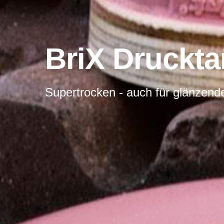
BriX Druckt
Supertrocken - auch für glänzend