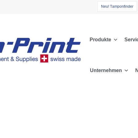
N
e
u
!
T
a
m
p
o
n
f
i
n
d
e
r
Produkte
Servi
Unternehmen
N